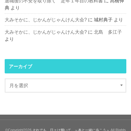
退職後の不安を取り除く 定年１年目の教科書
に
髙橋伸
典
より
大みそかに、じかんがじゃんけん大会?
に
城村典子
より
大みそかに、じかんがじゃんけん大会?
に
北島 多江子
より
アーカイブ
©Copyright2026
それでも、日々は輝いて。～本と一緒に歩こう～
.All Rights