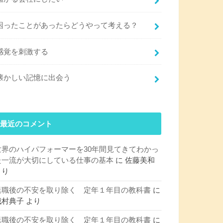
困ったことがあったらどうやって考える？
感覚を刺激する
懐かしい記憶に出会う
最近のコメント
世界のハイパフォーマーを30年間見てきてわかっ
た一流が大切にしている仕事の基本
に
佐藤美和
より
退職後の不安を取り除く 定年１年目の教科書
に
城村典子
より
退職後の不安を取り除く 定年１年目の教科書
に