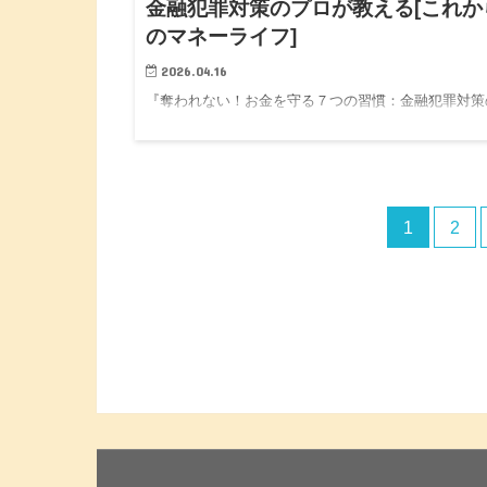
金融犯罪対策のプロが教える[これか
のマネーライフ]
2026.04.16
『奪われない！お金を守る７つの習慣：金融犯罪対策
プロが教える[これからのマネーライフ] 』 千葉祥子 
な出版 https://amzn.asia/d/8mOJvvs 「その判断、
自分のものですか？」 日常は、…
1
2