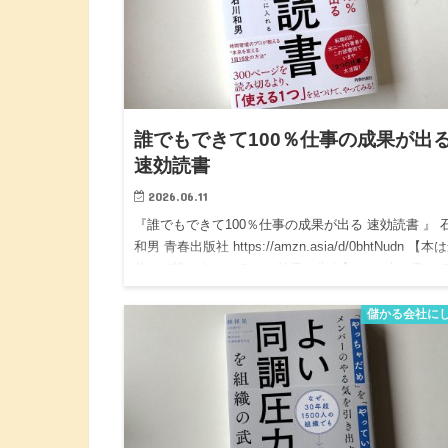
誰でもできて100％仕事の成果が出
速効読書
2026.06.11
『誰でもできて100％仕事の成果が出る 速効読書 』 
和男 青春出版社 https://amzn.asia/d/0bhtNudn 【本
後まで読もうとするから効果を失う】 この本に書い
る。 「300ページを読み…
儲かる会社に