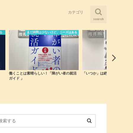
カテゴリ
search
そういうことだったのか！
まだ仲間は少ないけど、ニーズはあ
ブログ
人とつながる
健康になる
儲かる会社にしたい
困ったことがあったらどうやって考
感覚を刺激する
懐かしい記憶に出会う
る
える？
ある
感覚を刺激する
感
活
「いつか」は絶対やってこない
「2.5% 奇跡の命 」この本の
る全ての人が涙しました