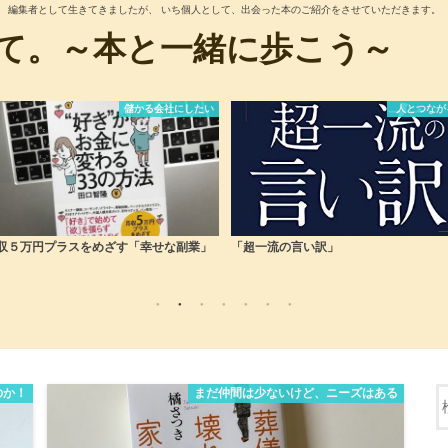
編集者として生きてきましたが、 いち個人として、出会った本のご紹介をさせていただきます。
て。～本と一緒に歩こう～
人とつながる
まだ仲間は少ないけど、ニーズは
超一流の言い訳」
働くことは素晴らしい！「障がい者の就
ガイド 」
のか！
まだ仲間は少ないけど、ニーズはある