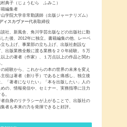
城村典子（じょうむら ふみこ）
書籍編集者
青山学院大学非常勤講師（出版ジャーナリズム）
Jディスカヴァー
代表取締役
講談社、新風舎、角川学芸出版などの出版社に勤
務した後、2012年に独立。書籍編集の他、レーベ
ル立ち上げ、事業部の立ち上げ、出版社創設な
ど、出版業務全般に渡る業務を２０年経験。５万
人以上の著者（作家）、１万点以上の作品と関わ
る。
その経験から、これからの本の世界の未来を変え
る主役は著者（創り手）であると痛感し、独立後
は、「著者になりたい」「本を出版したい」人の
ための、情報発信や、セミナー、実務指導に注力
する。
著者自身のリテラシーが上がることで、出版社の
編集者も本来の力を発揮できると好評。