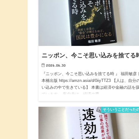
ニッポン、今こそ思い込みを捨てる
2026.06.30
『ニッポン、今こそ思い込みを捨てる時 』 福田敏彦 
本橋出版 https://amzn.asia/d/0iiyTTZ3 【人は、自
い込みの中で生きている】 本書は経済や金融の話を
ています。 私自身は、経済の専…
そういうことだった