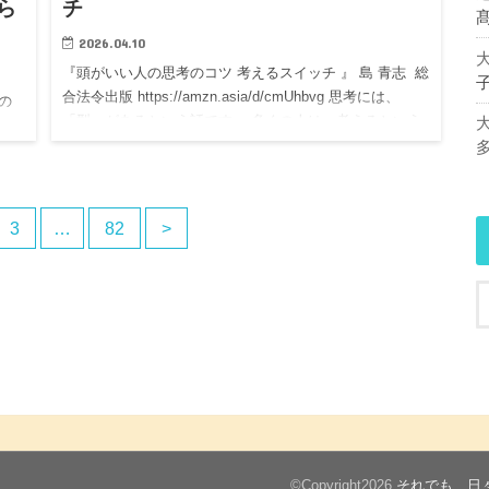
ら
チ
2026.04.10
『頭がいい人の思考のコツ 考えるスイッチ 』 島 青志 総
合法令出版 https://amzn.asia/d/cmUhbvg 思考には、
の
「型」があるという話です。 多くの人は、考えるという
きず
ことを、 なんとなく、 その…
本当に
3
…
82
>
©Copyright2026
それでも、日