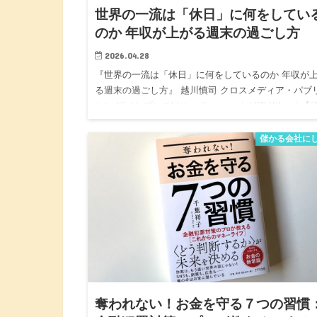
世界の一流は「休日」に何をしてい
のか 年収が上がる週末の過ごし方
2026.04.28
『世界の一流は「休日」に何をしているのか 年収が
る週末の過ごし方』 越川慎司 クロスメディア・パブ
シング(インプレス) https://amzn.asia/d/0hXtLcmi 
っているのに成果が出ない人ほ…
儲かる会社に
奪われない！お金を守る７つの習慣