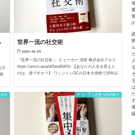
る
世界一流の社交術
2026.06.09
『世界一流の社交術 』 ビューカー 清美 株式会社アルク
https://amzn.asia/d/0and6WSz 【あなたの人生を変えた
石川
のは、誰ですか？】 ワシントンDCの日本大使館で30年以
は最
上、 ソーシャル・セクレタ…
てあ
したい
そういうことだったのか！