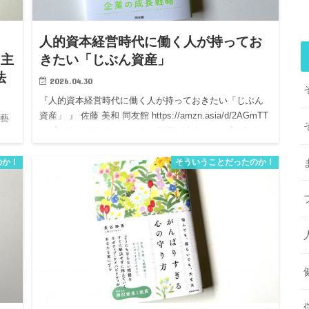
人的資本経営時代に働く人が持ってお
に主
きたい「じぶん資産」
法
2026.04.30
『人的資本経営時代に働く人が持っておきたい「じぶん
資産」 』 佐藤 美和 同友館 https://amzn.asia/d/2AGmTT
京藝
m 【スキルがあるのに、なぜ結果が出ないのか】 多くの
な方
人が、ここを勘違いしています。 …
krc
のか！
そういうことだったのか！