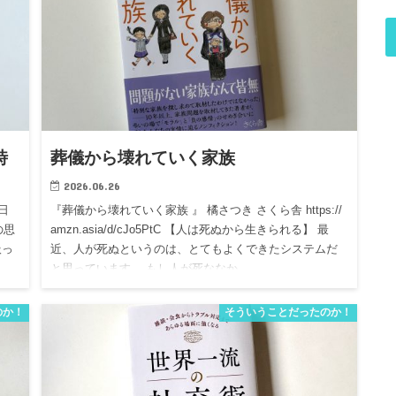
時
葬儀から壊れていく家族
2026.06.26
日
『葬儀から壊れていく家族 』 橘さつき さくら舎 https://
分の思
amzn.asia/d/cJo5PtC 【人は死ぬから生きられる】 最
扱っ
近、人が死ぬというのは、とてもよくできたシステムだ
と思っています。 もし人が死ななか…
のか！
そういうことだったのか！