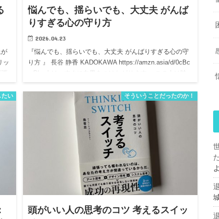
る
悩んでも、揺らいでも、大丈夫 がんば
りすぎる心の守り方
2026.04.23
上が
『悩んでも、揺らいでも、大丈夫 がんばりすぎる心の守
リッ
り方 』 長谷 静香 KADOKAWA https://amzn.asia/d/0cBc
【頑張
mPkr 人は、すぐに白黒をつけたがります。 この人は味
方か、敵か。 この関係は…
したい
そういうことだったのか！
：
頭がいい人の思考のコツ 考えるスイッ