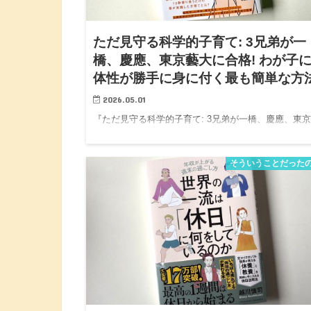
ただ見守る科学的子育て: 3兄弟が一
橋、慶應、東京藝大に合格! わが子
体性が勝手に身に付く最も簡単な方
2026.05.01
『ただ見守る科学的子育て: 3兄弟が一橋、慶應、東
大に合格! わが子に主体性が勝手に身に付く最も簡単
法 』 たかもりくみこ Gakken https://amzn.asia/d/018
そういうことだった
hH 【子どもを育てよ…