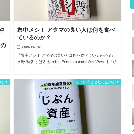
や
集中メシ！ アタマの良い人は何を食べ
ているのか？
つの
2026.06.02
『集中メシ！ アタマの良い人は何を食べているのか？』
水野 雅浩 すばる舎 https://amzn.asia/d/bAd0Wwb 【「頑
張れない」の正体】 この本、読んでいて思ったことがあ
」を
ります。 多くの人は、 「成果…
8つ
のか！
そういうことだったのか！
t