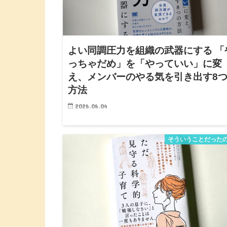
よい同調圧力を組織の武器にする 「
っちゃだめ」を「やっていい」に変
え、メンバーのやる気を引き出す8
方法
2026.06.04
『よい同調圧力を組織の武器にする 「やっちゃだめ
「やっていい」に変え、メンバーのやる気を引き出す
そういうことだった
の方法 』 林 祥晃 翔泳社 https://amzn.asia/d/1Dbhwe
【人は、能力で動くのではない】…