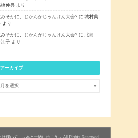
髙橋伸典
より
大みそかに、じかんがじゃんけん大会?
に
城村典
子
より
大みそかに、じかんがじゃんけん大会?
に
北島
多江子
より
アーカイブ
々は輝いて。～本と一緒に歩こう～
.All Rights Reserved.