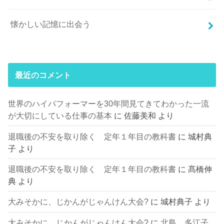
懐かしい記憶に出会う
最近のコメント
世界のハイパフォーマーを30年間見てきてわかった一流
が大切にしている仕事の基本
に
佐藤美和
より
退職後の不安を取り除く 定年１年目の教科書
に
城村典
子
より
退職後の不安を取り除く 定年１年目の教科書
に
髙橋伸
典
より
大みそかに、じかんがじゃんけん大会?
に
城村典子
より
大みそかに、じかんがじゃんけん大会?
に
北島 多江子