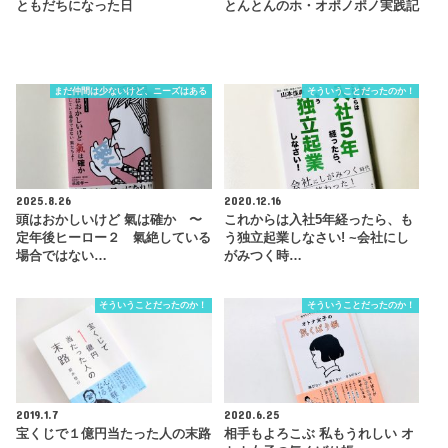
ともだちになった日
とんとんのホ・オポノポノ実践記
まだ仲間は少ないけど、ニーズはある
そういうことだったのか！
2025.8.26
2020.12.16
頭はおかしいけど 氣は確か 〜
これからは入社5年経ったら、も
定年後ヒーロー２ 氣絶している
う独立起業しなさい! ~会社にし
場合ではない…
がみつく時…
そういうことだったのか！
そういうことだったのか！
2019.1.7
2020.6.25
宝くじで１億円当たった人の末路
相手もよろこぶ 私もうれしい オ