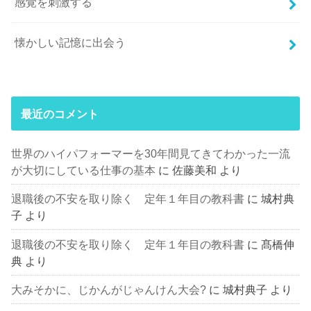
感覚を刺激する
懐かしい記憶に出会う
最近のコメント
世界のハイパフォーマーを30年間見てきてわかった一流
が大切にしている仕事の基本
に
佐藤美和
より
退職後の不安を取り除く 定年１年目の教科書
に
城村典
子
より
退職後の不安を取り除く 定年１年目の教科書
に
髙橋伸
典
より
大みそかに、じかんがじゃんけん大会?
に
城村典子
より