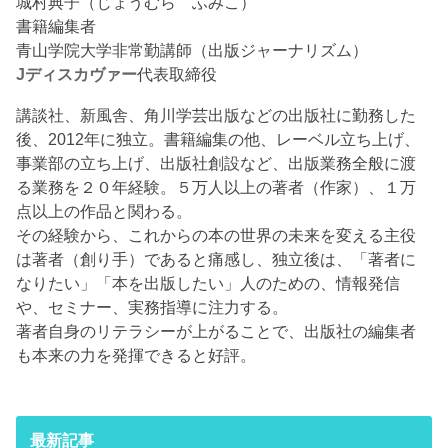
城村典子（じょうむら ふみこ）
書籍編集者
青山学院大学非常勤講師（出版ジャーナリズム）
Jディスカヴァー
代表取締役
講談社、新風舎、角川学芸出版などの出版社に勤務した
後、2012年に独立。書籍編集の他、レーベル立ち上げ、
事業部の立ち上げ、出版社創設など、出版業務全般に渡
る業務を２０年経験。５万人以上の著者（作家）、１万
点以上の作品と関わる。
その経験から、これからの本の世界の未来を変える主役
は著者（創り手）であると痛感し、独立後は、「著者に
なりたい」「本を出版したい」人のための、情報発信
や、セミナー、実務指導に注力する。
著者自身のリテラシーが上がることで、出版社の編集者
も本来の力を発揮できると好評。
最新記事