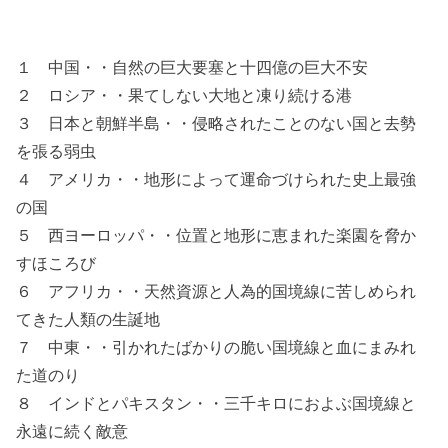
１ 中国・・自然の巨大要塞と十四億の巨大不安
２ ロシア・・果てしない大地と凍り続ける港
３ 日本と朝鮮半島・・侵略されたことのない国と去勢
を張る弱虫
４ アメリカ・・地形によって運命づけられた史上最強
の国
５ 西ヨーロッパ・・位置と地形に恵まれた楽園を脅か
すほころび
６ アフリカ・・天然資源と人為的国境線に苦しめられ
てきた人類の生誕地
７ 中東・・引かれたばかりの脆い国境線と血にまみれ
た道のり
８ インドとパキスタン・・三千キロにおよぶ国境線と
永遠に続く敵意