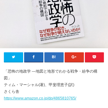
「恐怖の地政学 ―地図と地形でわかる戦争・紛争の構
図」
ティム・マーシャル(著)、甲斐理恵子(訳)
さくら舎
https://www.amazon.co.jp/dp/4865810765/