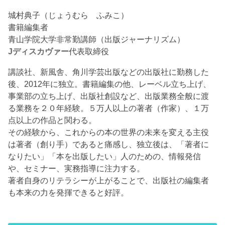
城村典子（じょうむら ふみこ）
書籍編集者
青山学院大学非常勤講師（出版ジャーナリズム）
Jディスカヴァー
代表取締役
講談社、新風舎、角川学芸出版などの出版社に勤務した
後、2012年に独立。書籍編集の他、レーベル立ち上げ、
事業部の立ち上げ、出版社創設など、出版業務全般に渡
る業務を２０年経験。５万人以上の著者（作家）、１万
点以上の作品と関わる。
その経験から、これからの本の世界の未来を変える主役
は著者（創り手）であると痛感し、独立後は、「著者に
なりたい」「本を出版したい」人のための、情報発信
や、セミナー、実務指導に注力する。
著者自身のリテラシーが上がることで、出版社の編集者
も本来の力を発揮できると好評。