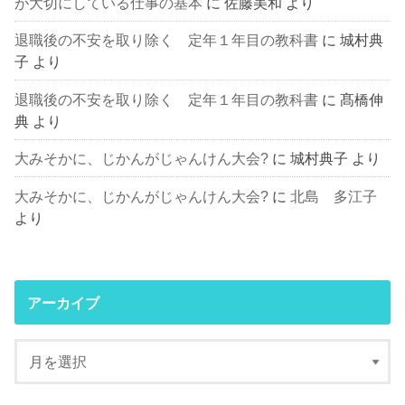
が大切にしている仕事の基本
に
佐藤美和
より
退職後の不安を取り除く 定年１年目の教科書
に
城村典
子
より
退職後の不安を取り除く 定年１年目の教科書
に
髙橋伸
典
より
大みそかに、じかんがじゃんけん大会?
に
城村典子
より
大みそかに、じかんがじゃんけん大会?
に
北島 多江子
より
アーカイブ