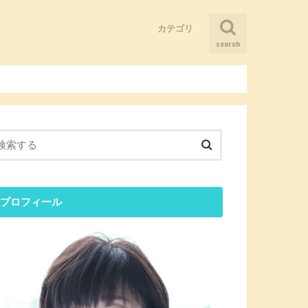
カテゴリ
search
そういうことだったのか！
まだ仲間は少ないけど、ニーズはあ
ブログ
人とつながる
健康になる
儲かる会社にしたい
困ったことがあったらどうやって考
感覚を刺激する
懐かしい記憶に出会う
る
える？
プロフィール