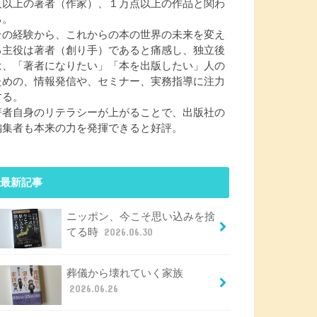
人以上の著者（作家）、１万点以上の作品と関わ
る。
その経験から、これからの本の世界の未来を変え
る主役は著者（創り手）であると痛感し、独立後
は、「著者になりたい」「本を出版したい」人の
ための、情報発信や、セミナー、実務指導に注力
する。
著者自身のリテラシーが上がることで、出版社の
編集者も本来の力を発揮できると好評。
最新記事
ニッポン、今こそ思い込みを捨
てる時
2026.06.30
葬儀から壊れていく家族
2026.06.26