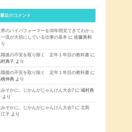
最近のコメント
世界のハイパフォーマーを30年間見てきてわかっ
た一流が大切にしている仕事の基本
に
佐藤美和
より
退職後の不安を取り除く 定年１年目の教科書
に
城村典子
より
退職後の不安を取り除く 定年１年目の教科書
に
髙橋伸典
より
大みそかに、じかんがじゃんけん大会?
に
城村典
子
より
大みそかに、じかんがじゃんけん大会?
に
北島
多江子
より