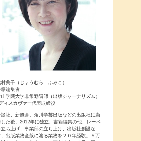
城村典子（じょうむら ふみこ）
書籍編集者
青山学院大学非常勤講師（出版ジャーナリズム）
Jディスカヴァー
代表取締役
講談社、新風舎、角川学芸出版などの出版社に勤
務した後、2012年に独立。書籍編集の他、レーベ
ル立ち上げ、事業部の立ち上げ、出版社創設な
ど、出版業務全般に渡る業務を２０年経験。５万