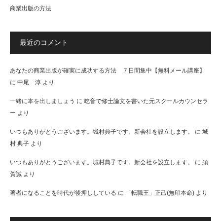
商業出版の方法
最近のコメント
あなたの商業出版が確実に成功する方法 ７日間集中【無料メール講座】
に
中尾 淳
より
一緒に本を出しましょう
に
吃音で修士論文を書いた元スクールカウンセラ
ー
より
いつもありがとうございます。城村典子です。新会社を設立します。
に
城
村 典子
より
いつもありがとうございます。城村典子です。新会社を設立します。
に
須
賀誠
より
著者になることを時代が後押ししている
に
「転職王」正己(無印本命)
より