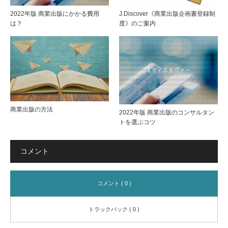
2022年版 商業出版にかかる費用
J.Discover《商業出版企画書登録制
由」
を実
は？
度》のご案内
がわ
現し
かる
まし
２つ
ょ
商業出版の方法
2022年版 商業出版のコンサルタン
の質
う。
トを選ぶコツ
問
コメント
コメント ( 0 )
トラックバック ( 0 )