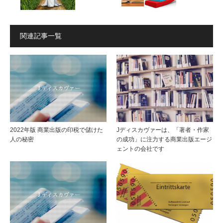
断〉
した
関連記事一覧
「あ
いと
なた
考え
が商
てい
業出
る方
2022年版 商業出版の印税で儲けた
Jディスカヴァーは、「著者・作家
人の秘密
の成功」に注力する商業出版エージ
版を
へ。
ェントの会社です
する
商業
意味
出版
と理
で夢