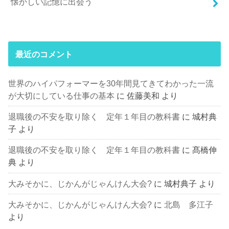
懐かしい記憶に出会う
最近のコメント
世界のハイパフォーマーを30年間見てきてわかった一流
が大切にしている仕事の基本
に
佐藤美和
より
退職後の不安を取り除く 定年１年目の教科書
に
城村典
子
より
退職後の不安を取り除く 定年１年目の教科書
に
髙橋伸
典
より
大みそかに、じかんがじゃんけん大会?
に
城村典子
より
大みそかに、じかんがじゃんけん大会?
に
北島 多江子
より