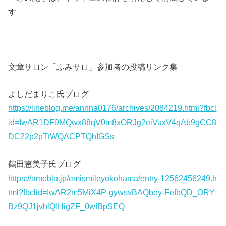
す
文章サロン「ふみサロ」参加者の投稿リンク集
よしだまりこ氏ブログ
https://lineblog.me/annna0176/archives/2084219.html?fbcl
id=IwAR1DF9MQwx88qV0m8xORJg2eiVuxV4qAb9gCC8
DC22p2pTtWQACPTQhIGSs
鶴田恵美子氏ブログ
https://ameblo.jp/emismileyokohama/entry-12562456249.h
tml?fbclid=IwAR2m5MiX4P-gywsvBAQbey-FefbQD_ORY
Bz9QJ1jvhlQlHigZF_0wfBpSEQ