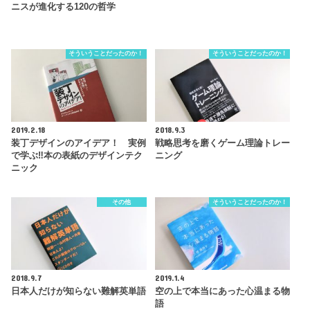
ニスが進化する120の哲学
そういうことだったのか！
そういうことだったのか！
2019.2.18
2018.9.3
装丁デザインのアイデア！ 実例
戦略思考を磨くゲーム理論トレー
で学ぶ‼本の表紙のデザインテク
ニング
ニック
その他
そういうことだったのか！
2018.9.7
2019.1.4
日本人だけが知らない難解英単語
空の上で本当にあった心温まる物
語