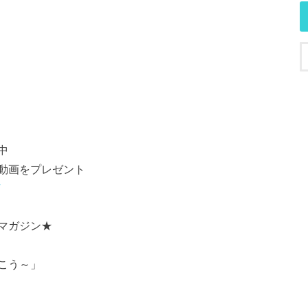
中
動画をプレゼント
マガジン★
こう～」