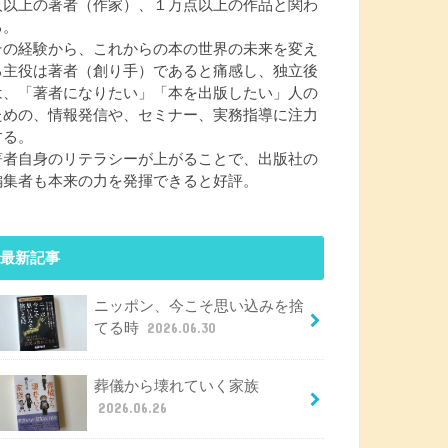
人以上の著者（作家）、１万点以上の作品と関わ
る。
その経験から、これからの本の世界の未来を変え
る主役は著者（創り手）であると痛感し、独立後
は、「著者になりたい」「本を出版したい」人の
ための、情報発信や、セミナー、実務指導に注力
する。
著者自身のリテラシーが上がることで、出版社の
編集者も本来の力を発揮できると好評。
最新記事
ニッポン、今こそ思い込みを捨
てる時
2026.06.30
葬儀から壊れていく家族
2026.06.26