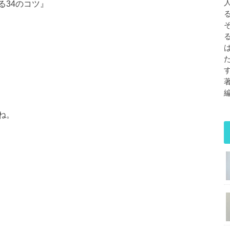
る34のコツ』
ね。