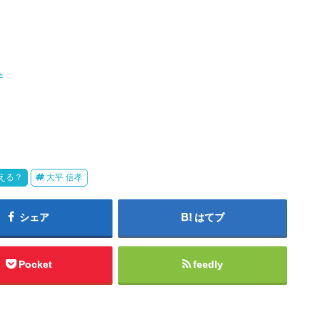
える？
大平 信孝
シェア
はてブ
Pocket
feedly