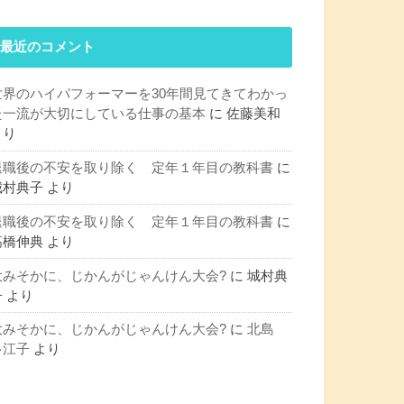
最近のコメント
世界のハイパフォーマーを30年間見てきてわかっ
た一流が大切にしている仕事の基本
に
佐藤美和
より
退職後の不安を取り除く 定年１年目の教科書
に
城村典子
より
退職後の不安を取り除く 定年１年目の教科書
に
髙橋伸典
より
大みそかに、じかんがじゃんけん大会?
に
城村典
子
より
大みそかに、じかんがじゃんけん大会?
に
北島
多江子
より