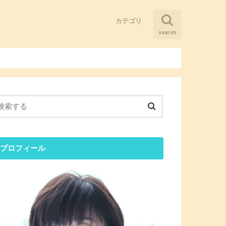
カテゴリ
search
そういうことだったのか！
まだ仲間は少ないけど、ニーズはあ
ブログ
人とつながる
健康になる
儲かる会社にしたい
困ったことがあったらどうやって考
感覚を刺激する
懐かしい記憶に出会う
る
える？
プロフィール