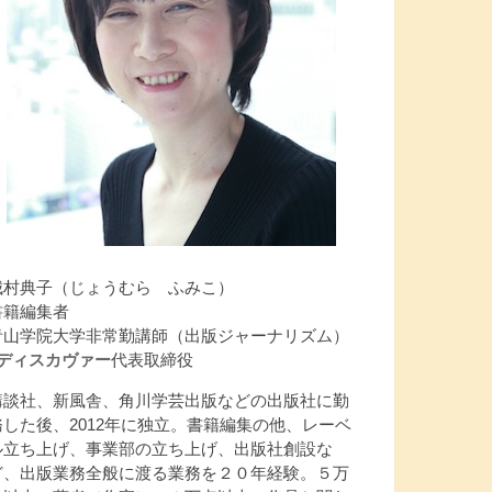
城村典子（じょうむら ふみこ）
書籍編集者
青山学院大学非常勤講師（出版ジャーナリズム）
Jディスカヴァー
代表取締役
講談社、新風舎、角川学芸出版などの出版社に勤
務した後、2012年に独立。書籍編集の他、レーベ
ル立ち上げ、事業部の立ち上げ、出版社創設な
ど、出版業務全般に渡る業務を２０年経験。５万