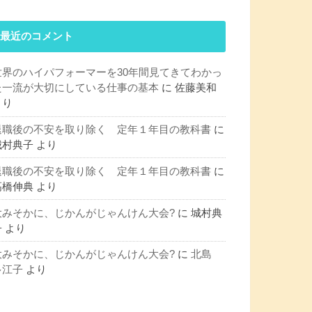
最近のコメント
世界のハイパフォーマーを30年間見てきてわかっ
た一流が大切にしている仕事の基本
に
佐藤美和
より
退職後の不安を取り除く 定年１年目の教科書
に
城村典子
より
退職後の不安を取り除く 定年１年目の教科書
に
髙橋伸典
より
大みそかに、じかんがじゃんけん大会?
に
城村典
子
より
大みそかに、じかんがじゃんけん大会?
に
北島
多江子
より