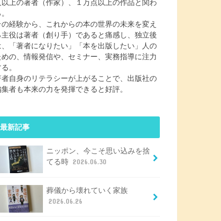
人以上の著者（作家）、１万点以上の作品と関わ
る。
その経験から、これからの本の世界の未来を変え
る主役は著者（創り手）であると痛感し、独立後
は、「著者になりたい」「本を出版したい」人の
ための、情報発信や、セミナー、実務指導に注力
する。
著者自身のリテラシーが上がることで、出版社の
編集者も本来の力を発揮できると好評。
最新記事
ニッポン、今こそ思い込みを捨
てる時
2026.06.30
葬儀から壊れていく家族
2026.06.26