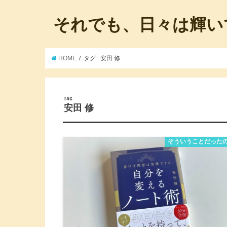
それでも、日々は輝い
HOME
タグ : 安田 修
TAG
安田 修
そういうことだった