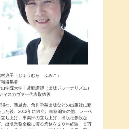
城村典子（じょうむら ふみこ）
書籍編集者
青山学院大学非常勤講師（出版ジャーナリズム）
Jディスカヴァー
代表取締役
講談社、新風舎、角川学芸出版などの出版社に勤
務した後、2012年に独立。書籍編集の他、レーベ
ル立ち上げ、事業部の立ち上げ、出版社創設な
ど、出版業務全般に渡る業務を２０年経験。５万