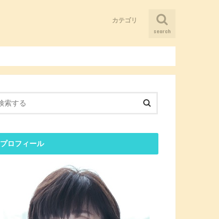
カテゴリ
search
そういうことだったのか！
まだ仲間は少ないけど、ニーズはあ
ブログ
人とつながる
健康になる
儲かる会社にしたい
困ったことがあったらどうやって考
感覚を刺激する
懐かしい記憶に出会う
る
える？
プロフィール