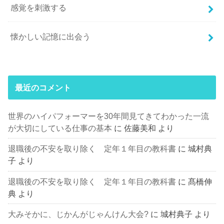
感覚を刺激する
懐かしい記憶に出会う
最近のコメント
世界のハイパフォーマーを30年間見てきてわかった一流
が大切にしている仕事の基本
に
佐藤美和
より
退職後の不安を取り除く 定年１年目の教科書
に
城村典
子
より
退職後の不安を取り除く 定年１年目の教科書
に
髙橋伸
典
より
大みそかに、じかんがじゃんけん大会?
に
城村典子
より