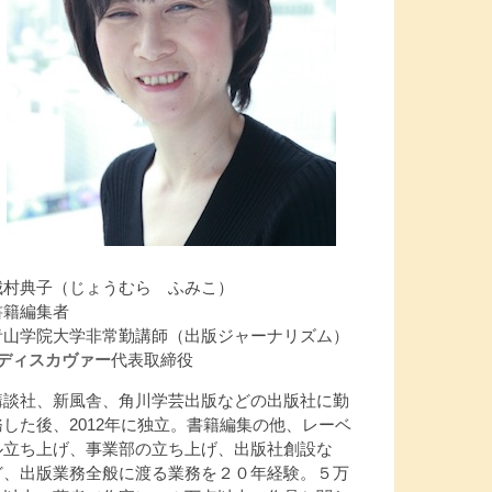
城村典子（じょうむら ふみこ）
書籍編集者
青山学院大学非常勤講師（出版ジャーナリズム）
Jディスカヴァー
代表取締役
講談社、新風舎、角川学芸出版などの出版社に勤
務した後、2012年に独立。書籍編集の他、レーベ
ル立ち上げ、事業部の立ち上げ、出版社創設な
ど、出版業務全般に渡る業務を２０年経験。５万