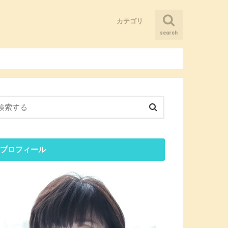
カテゴリ
search
そういうことだったのか！
まだ仲間は少ないけど、ニーズはあ
ブログ
人とつながる
健康になる
儲かる会社にしたい
困ったことがあったらどうやって考
感覚を刺激する
懐かしい記憶に出会う
る
える？
プロフィール