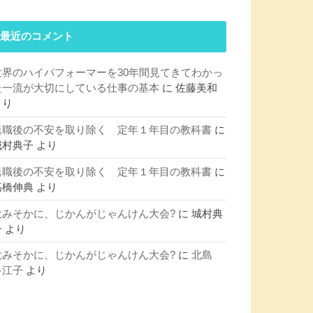
最近のコメント
世界のハイパフォーマーを30年間見てきてわかっ
た一流が大切にしている仕事の基本
に
佐藤美和
より
退職後の不安を取り除く 定年１年目の教科書
に
城村典子
より
退職後の不安を取り除く 定年１年目の教科書
に
髙橋伸典
より
大みそかに、じかんがじゃんけん大会?
に
城村典
子
より
大みそかに、じかんがじゃんけん大会?
に
北島
多江子
より