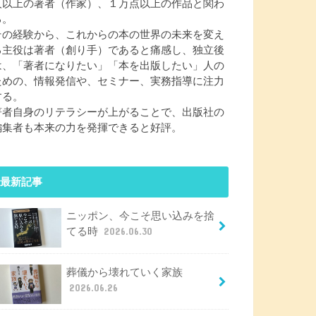
人以上の著者（作家）、１万点以上の作品と関わ
る。
その経験から、これからの本の世界の未来を変え
る主役は著者（創り手）であると痛感し、独立後
は、「著者になりたい」「本を出版したい」人の
ための、情報発信や、セミナー、実務指導に注力
する。
著者自身のリテラシーが上がることで、出版社の
編集者も本来の力を発揮できると好評。
最新記事
ニッポン、今こそ思い込みを捨
てる時
2026.06.30
葬儀から壊れていく家族
2026.06.26