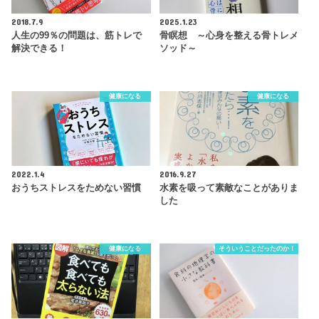
2018.7.9
2025.1.23
人生の99％の問題は、筋トレで
骨瞑想 ～心身を整える骨トレメ
解決できる！
ソッド～
健康になる
健康になる
2022.1.4
2016.9.27
おうちストレスをためない習慣
水素を吸って素敵なことがありま
した
健康になる
そういうことだったのか！