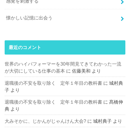
感覚を刺激する
懐かしい記憶に出会う
最近のコメント
世界のハイパフォーマーを30年間見てきてわかった一流
が大切にしている仕事の基本
に
佐藤美和
より
退職後の不安を取り除く 定年１年目の教科書
に
城村典
子
より
退職後の不安を取り除く 定年１年目の教科書
に
髙橋伸
典
より
大みそかに、じかんがじゃんけん大会?
に
城村典子
より