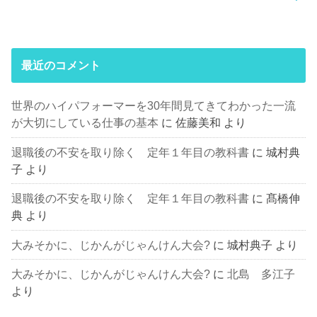
最近のコメント
世界のハイパフォーマーを30年間見てきてわかった一流
が大切にしている仕事の基本
に
佐藤美和
より
退職後の不安を取り除く 定年１年目の教科書
に
城村典
子
より
退職後の不安を取り除く 定年１年目の教科書
に
髙橋伸
典
より
大みそかに、じかんがじゃんけん大会?
に
城村典子
より
大みそかに、じかんがじゃんけん大会?
に
北島 多江子
より