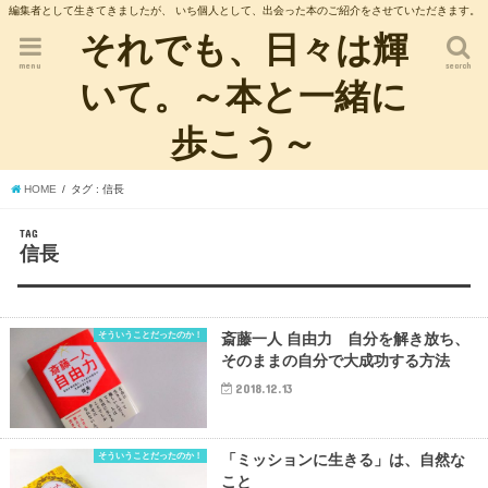
編集者として生きてきましたが、 いち個人として、出会った本のご紹介をさせていただきます。
それでも、日々は輝
menu
search
いて。～本と一緒に
歩こう～
HOME
タグ : 信長
TAG
信長
そういうことだったのか！
斎藤一人 自由力 自分を解き放ち、
そのままの自分で大成功する方法
2018.12.13
そういうことだったのか！
「ミッションに生きる」は、自然な
こと