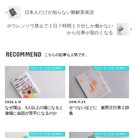
日本人だけが知らない難解英単語
ホウレンソウ禁止で１日７時間１５分しか働かない
から仕事が面白くなる
RECOMMEND
こちらの記事も人気です。
そういうことだったのか！
そういうことだったのか！
2020.6.15
2018.11.29
なぜ僕は、4人以上の場になると
せつないほどに 飯野正行第２詩
途端に会話が苦手になるのか
集
そういうことだったのか！
そういうことだったのか！