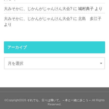
大みそかに、じかんがじゃんけん大会?
に
城村典子
より
大みそかに、じかんがじゃんけん大会?
に
北島 多江子
より
アーカイブ
©Copyright2026
それでも、日々は輝いて。～本と一緒に歩こう～
.All Rights
Reserved.