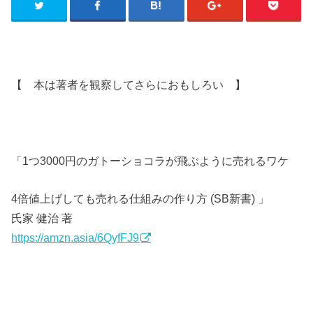
【 本は著者を観察してさらにおもしろい 】
「1つ3000円のガトーショコラが飛ぶように売れるワケ
4倍値上げしても売れる仕組みの作り方 (SB新書) 」
氏家 健治 著
https://amzn.asia/6QyfFJ9