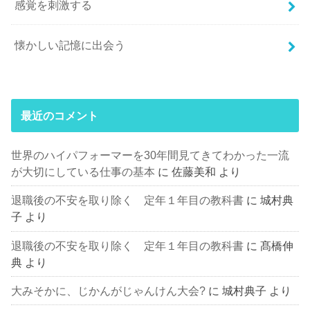
感覚を刺激する
懐かしい記憶に出会う
最近のコメント
世界のハイパフォーマーを30年間見てきてわかった一流
が大切にしている仕事の基本
に
佐藤美和
より
退職後の不安を取り除く 定年１年目の教科書
に
城村典
子
より
退職後の不安を取り除く 定年１年目の教科書
に
髙橋伸
典
より
大みそかに、じかんがじゃんけん大会?
に
城村典子
より