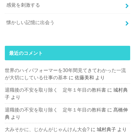
感覚を刺激する
懐かしい記憶に出会う
最近のコメント
世界のハイパフォーマーを30年間見てきてわかった一流
が大切にしている仕事の基本
に
佐藤美和
より
退職後の不安を取り除く 定年１年目の教科書
に
城村典
子
より
退職後の不安を取り除く 定年１年目の教科書
に
髙橋伸
典
より
大みそかに、じかんがじゃんけん大会?
に
城村典子
より