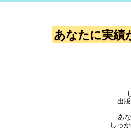
あなたに実績
出版
あ
しっか