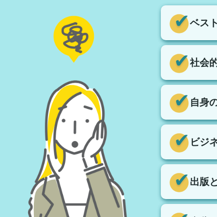
ベス
社会
自身
ビジ
出版