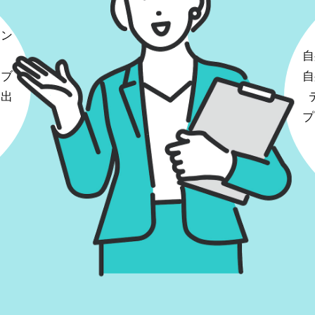
ラン
自
、ブ
自
業出
。
プ