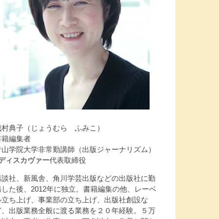
城村典子（じょうむら ふみこ）
書籍編集者
青山学院大学非常勤講師（出版ジャーナリズム）
Jディスカヴァー
代表取締役
講談社、新風舎、角川学芸出版などの出版社に勤
務した後、2012年に独立。書籍編集の他、レーベ
ル立ち上げ、事業部の立ち上げ、出版社創設な
ど、出版業務全般に渡る業務を２０年経験。５万