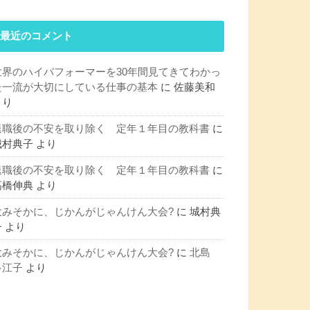
最近のコメント
世界のハイパフォーマーを30年間見てきてわかっ
た一流が大切にしている仕事の基本
に
佐藤美和
より
退職後の不安を取り除く 定年１年目の教科書
に
城村典子
より
退職後の不安を取り除く 定年１年目の教科書
に
髙橋伸典
より
大みそかに、じかんがじゃんけん大会?
に
城村典
子
より
大みそかに、じかんがじゃんけん大会?
に
北島
多江子
より