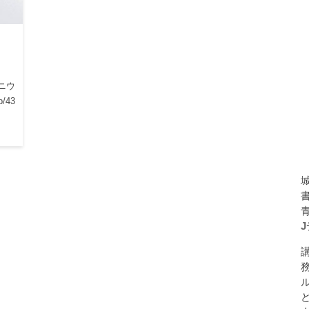
ニウ
/43