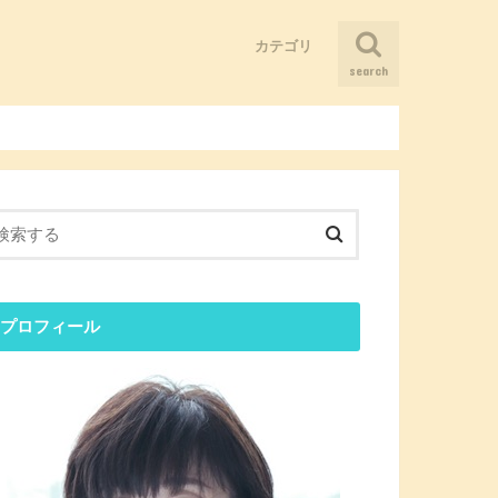
カテゴリ
search
そういうことだったのか！
まだ仲間は少ないけど、ニーズはあ
ブログ
人とつながる
健康になる
儲かる会社にしたい
困ったことがあったらどうやって考
感覚を刺激する
懐かしい記憶に出会う
る
える？
プロフィール