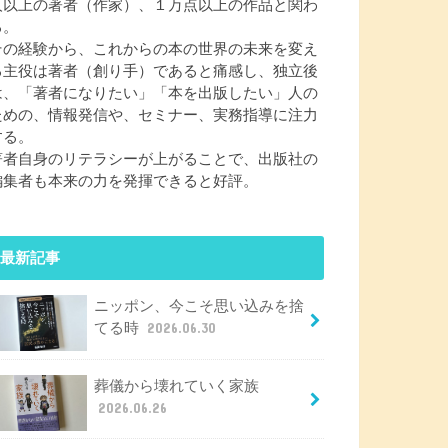
人以上の著者（作家）、１万点以上の作品と関わ
る。
その経験から、これからの本の世界の未来を変え
る主役は著者（創り手）であると痛感し、独立後
は、「著者になりたい」「本を出版したい」人の
ための、情報発信や、セミナー、実務指導に注力
する。
著者自身のリテラシーが上がることで、出版社の
編集者も本来の力を発揮できると好評。
最新記事
ニッポン、今こそ思い込みを捨
てる時
2026.06.30
葬儀から壊れていく家族
2026.06.26